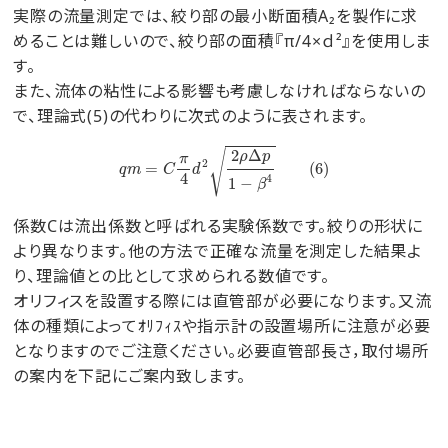
実際の流量測定では、絞り部の最小断面積A₂を製作に求
めることは難しいので、絞り部の面積『π/4×ｄ²』を使用しま
す。
また、流体の粘性による影響も考慮しなければならないの
で、理論式(5)の代わりに次式のように表されます。
q
m
=
C
π
4
d
2
2
ρ
Δ
p
1
−
β
4
(
6
)
2
Δ
√
ρ
p
π
2
=
(
6
)
q
m
C
d
4
4
1
−
β
係数Cは流出係数と呼ばれる実験係数です。絞りの形状に
より異なります。他の方法で正確な流量を測定した結果よ
り、理論値との比として求められる数値です。
オリフィスを設置する際には直管部が必要になります。又流
体の種類によってｵﾘﾌｨｽや指示計の設置場所に注意が必要
となりますのでご注意ください。必要直管部長さ，取付場所
の案内を下記にご案内致します。