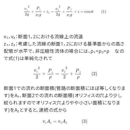
v
₁
2
2
g
+
P
₁
ρ
₁
g
+
z
₁
=
v
₂
2
2
g
+
P
₂
ρ
₂
g
+
z
=
c
o
n
s
t
(
1
)
2
2
₁
₂
₁
₂
P
P
v
v
+
+
₁
=
+
+
=
(
1
)
z
z
c
o
n
s
t
2
2
₁
₂
g
g
ρ
g
ρ
g
v₁，v₂：断面1，2における流線上の流速
z₁，z₂：考慮した流線の断面1，2における基準面からの高さ
配管が水平で、非圧縮性流体の場合には、ρ₁=ρ₂=ρ なの
で式(1)は単純化されて
v
₁
2
2
+
P
₁
ρ
=
v
₂
2
2
+
P
₂
ρ
(
2
)
2
2
₁
₂
₁
₂
v
v
P
P
+
=
+
(
2
)
2
2
ρ
ρ
断面1での流れの断面積(管路の断面積にほぼ等しくなりま
す)をA₁、断面2での流れの断面積(オリフィスの穴より少し
絞られますのでオリフィス穴よりやや小さい面積になりま
す)をA₂とすると、連続の式から
v
₁
A
₁
=
v
₂
A
₂
(
3
)
₁
₁
=
₂
₂
(
3
)
v
A
v
A