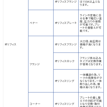
オリフィスフランジ
は150A以上とな
ります。
ラインの定格に合
せる事で幅広い温
度、圧力での使用
ベナー
オリフィスプレート
が可能です。プレ
ートの差替えが可
能です。
大口径、高圧用は
オリフィス
オリフィスフランジ
価格が高くなりま
す。
フランジ挟み込み
オリフィスロック
タイプは交換作業
フランジ
が容易となります。
一体構造の為、リ
ークの危険性が少
オリフィスリング
なくなります。一体
削り出しの為、価
格は高くなります。
プレートの差し替
えでの対応が可能
コーナー
オリフィスリング
となり交換・取付
作業が容易となり