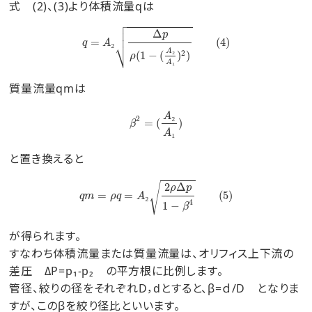
式 (2)、(3)より体積流量qは

q
=
A
₂
Δ
p
ρ
(
1
−
(
A
₂
A
₁
)
2
)
(
4
)



Δ
p
=
₂
(
4
)
⎷
q
A
₂
A
(
1
−
(
)
)
2
ρ
₁
A
質量流量qmは
β
2
=
(
A
₂
A
₁
)
₂
A
2
=
(
)
β
₁
A
と置き換えると
q
m
=
ρ
q
=
A
₂
2
ρ
Δ
p
1
−
β
4
(
5
)
2
Δ
√
ρ
p
=
=
₂
(
5
)
q
m
ρ
q
A
4
1
−
β
が得られます。
すなわち体積流量または質量流量は、オリフィス上下流の
差圧 ΔP=p₁-p₂ の平方根に比例します。
管径、絞りの径をそれぞれD，dとすると、β=ｄ/D となりま
すが、このβを絞り径比といいます。