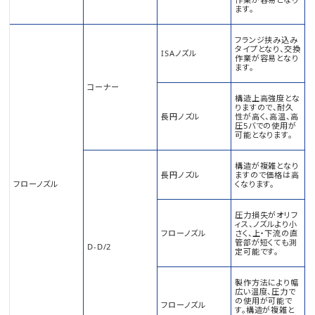
ます。
フランジ挟み込み
タイプとなり、交換
ISAノズル
作業が容易となり
ます。
コーナー
構造上高強度とな
りますので、耐久
長円ノズル
性が高く、高温、高
圧5バでの使用が
可能となります。
構造が複雑となり
長円ノズル
ますので価格は高
フローノズル
くなります。
圧力損失がオリフ
ィス、ノズルより小
フローノズル
さく、上・下流の直
管部が短くても測
D-D/2
定可能です。
製作方法により幅
広い温度、圧力で
の使用が可能で
フローノズル
す。構造が複雑と