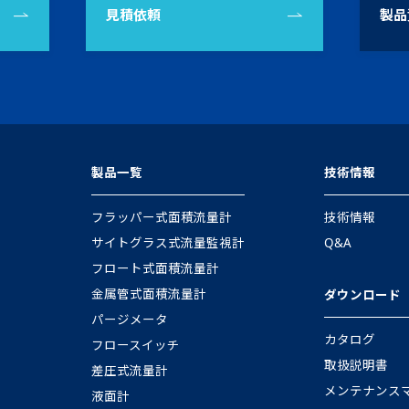
見積依頼
製品
製品一覧
技術情報
フラッパー式面積流量計
技術情報
サイトグラス式流量監視計
Q&A
フロート式面積流量計
金属管式面積流量計
ダウンロード
パージメータ
カタログ
フロースイッチ
取扱説明書
差圧式流量計
メンテナンス
液面計