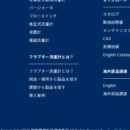
パージメータ
カタログ
フロースイッチ
取扱説明書
差圧式流量計
メンテナンス
液面計
CAD
電磁流量計
見積依頼
English Catalo
フラプター流量計とは？
フラプター流量計とは？
海外部品調達
用途・場所から製品を探す
English
課題から製品を探す
海外部品調達
導入事例