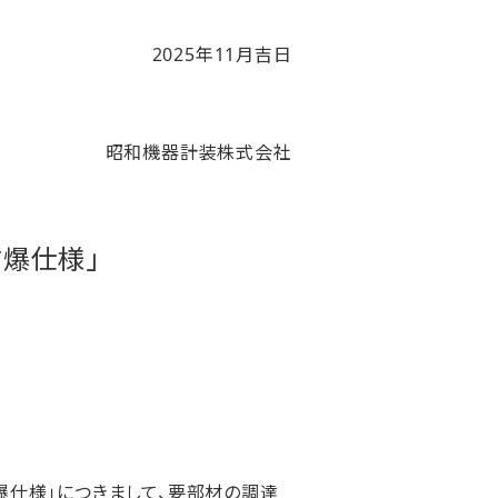
2025
年
11
月吉日
昭和機器計装株式会社
防爆仕様」
爆仕様」につきまして、要部材の調達