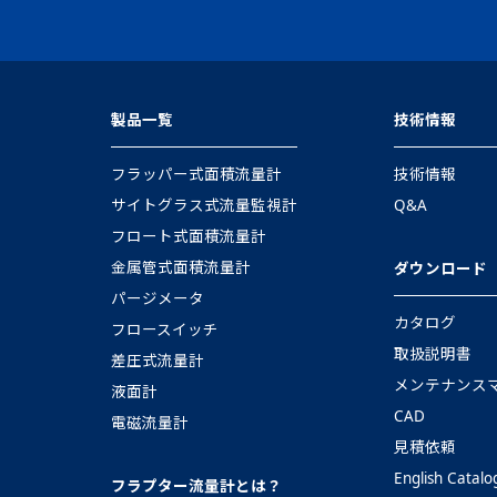
製品一覧
技術情報
フラッパー式面積流量計
技術情報
サイトグラス式流量監視計
Q&A
フロート式面積流量計
金属管式面積流量計
ダウンロード
パージメータ
カタログ
フロースイッチ
取扱説明書
差圧式流量計
メンテナンス
液面計
CAD
電磁流量計
見積依頼
English Catalo
フラプター流量計とは？