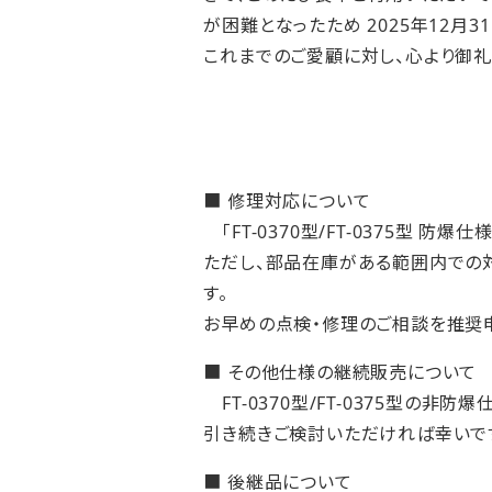
が困難となったため
2025
年
12
月
31
これまでのご愛顧に対し、心より御礼
■ 修理対応について
「
FT-0370
型
/FT-0375
型 防爆仕
ただし、部品在庫がある範囲内での
す。
お早めの点検・修理のご相談を推奨
■ その他仕様の継続販売について
FT-0370
型
/FT-0375
型の非防爆仕
引き続きご検討いただければ幸いで
■ 後継品について