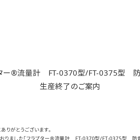
ター®流量計 FT-0370型/FT-0375型 
生産終了のご案内
ありがとうございます。
おりました「フラプター
®
流量計
FT-0370
型
/FT-0375
型 防